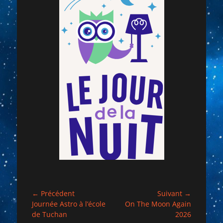
Navigation
← Précédent
Suivant →
Article
Article
Journée Astro à l’école
On The Moon Again
de
précédent :
suivant :
de Tuchan
2026
l’article