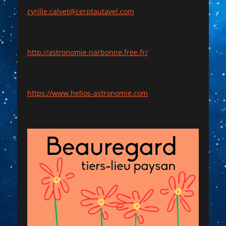
cyrille.calvet@cerptautavel.com
http://astronomie.narbonne.free.fr/
https://www.helios-astronomie.com