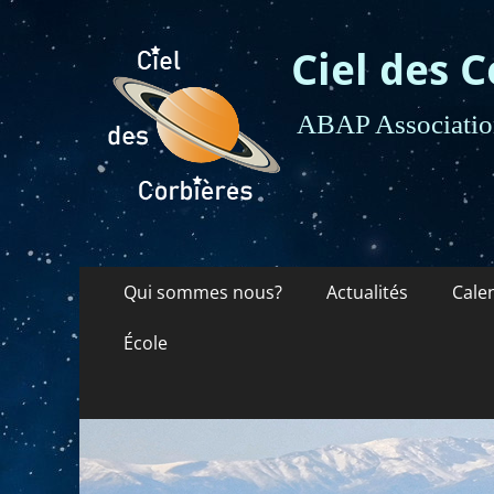
Ciel des C
ABAP Association
Menu
Aller
Qui sommes nous?
Actualités
Cale
au
principal
contenu
École