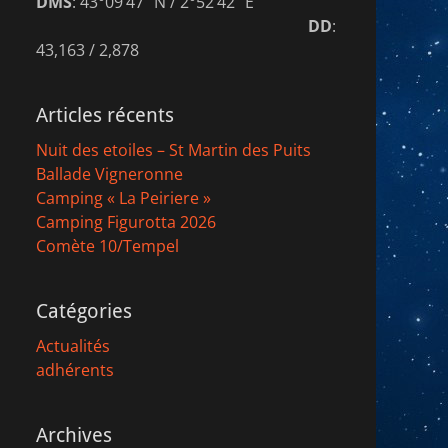
DMS
: 43°09’47″ N / 2°52’42″ E
DD
:
43,163 / 2,878
Articles récents
Nuit des etoiles – St Martin des Puits
Ballade Vigneronne
Camping « La Peiriere »
Camping Figurotta 2026
Comète 10/Tempel
Catégories
Actualités
adhérents
Archives