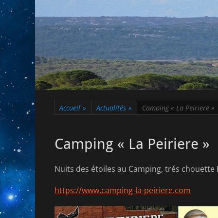
Accueil
»
Actualités
»
Camping « La Peiriere »
Camping « La Peiriere »
Nuits des étoiles au Camping, trés chouette F
https://www.camping-la-peiriere.com