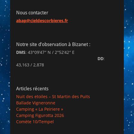
l’article
Nous contacter
abap@cieldescorbieres.fr
Notre site d’observation à Bizanet :
DMS
: 43°09’47″ N / 2°52’42″ E
DD
:
43,163 / 2,878
Articles récents
Nuit des etoiles – St Martin des Puits
Ballade Vigneronne
Camping « La Peiriere »
Camping Figurotta 2026
Comète 10/Tempel