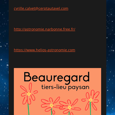
cyrille.calvet@cerptautavel.com
http://astronomie.narbonne.free.fr/
https://www.helios-astronomie.com