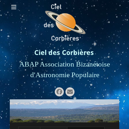
Ciel des Corbières
ABAP Association Bizanétoise
d'Astronomie Populaire
Rechercher :
Facebook
E-
mail