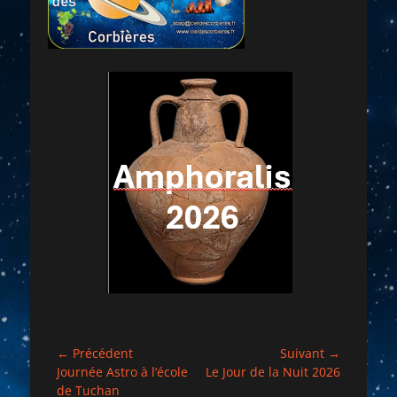
Navigation
← Précédent
Suivant →
Article
Article
Journée Astro à l’école
Le Jour de la Nuit 2026
de
précédent :
suivant :
de Tuchan