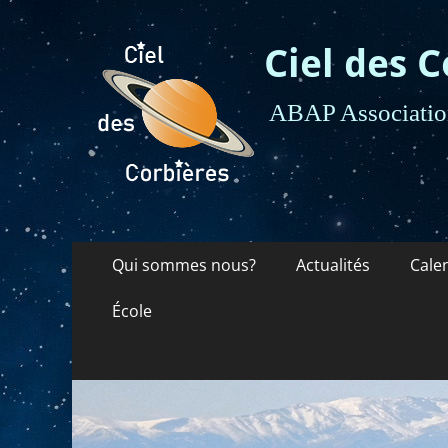
Ciel des C
ABAP Association
Menu
Aller
Qui sommes nous?
Actualités
Cale
au
principal
contenu
École