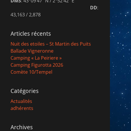
DMS
: 43°09’47″ N / 2°52’42″ E
DD
:
43,163 / 2,878
Articles récents
Nuit des etoiles – St Martin des Puits
Ballade Vigneronne
Camping « La Peiriere »
Camping Figurotta 2026
Comète 10/Tempel
Catégories
Actualités
adhérents
Archives