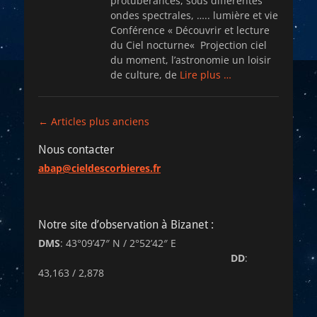
protubérances, sous différentes
ondes spectrales, ….. lumière et vie
Conférence « Découvrir et lecture
du Ciel nocturne« Projection ciel
du moment, l’astronomie un loisir
de culture, de
Lire plus …
Navigation
←
Articles plus anciens
des
Nous contacter
articles
abap@cieldescorbieres.fr
Notre site d’observation à Bizanet :
DMS
: 43°09’47″ N / 2°52’42″ E
DD
:
43,163 / 2,878