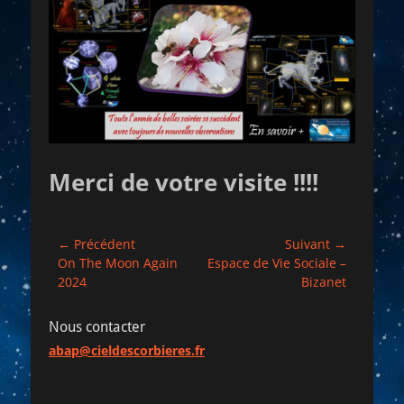
Merci de votre visite !!!!
Navigation
← Précédent
Suivant →
Article
Article
On The Moon Again
Espace de Vie Sociale –
de
précédent :
suivant :
2024
Bizanet
l’article
Nous contacter
abap@cieldescorbieres.fr