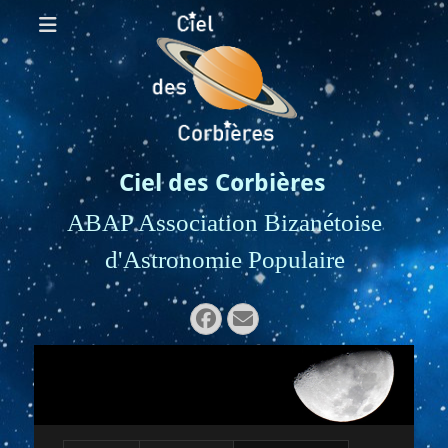
Ciel des Corbières
ABAP Association Bizanétoise
d'Astronomie Populaire
Rechercher :
Facebook
E-
mail