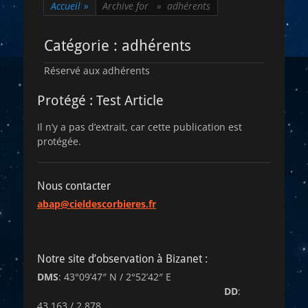
Accueil
»
Archive for »
adhérents
Catégorie :
adhérents
Réservé aux adhérents
Protégé : Test Article
Il n’y a pas d’extrait, car cette publication est
protégée.
Nous contacter
abap@cieldescorbieres.fr
Notre site d’observation à Bizanet :
DMS
: 43°09’47″ N / 2°52’42″ E
DD
:
43,163 / 2,878