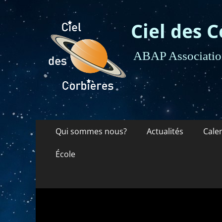
Ciel des C
ABAP Association
Menu
Aller
Qui sommes nous?
Actualités
Cale
au
principal
contenu
École