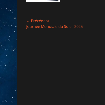
Navigation
← Précédent
Article
Journée Mondiale du Soleil 2025
de
précédent :
l’article