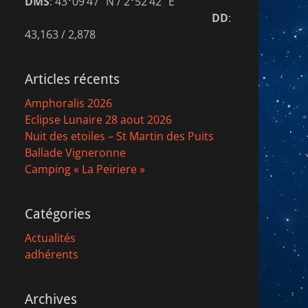
DMS
: 43°09’47″ N / 2°52’42″ E
DD
:
43,163 / 2,878
Articles récents
Amphoralis 2026
Eclipse Lunaire 28 aout 2026
Nuit des etoiles – St Martin des Puits
Ballade Vigneronne
Camping « La Peiriere »
Catégories
Actualités
adhérents
Archives