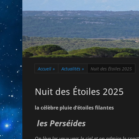
Accueil
»
Actualités
»
Nuit des Étoiles 2025
Nuit des Étoiles 2025
la célèbre pluie d’étoiles filantes
les Perséides
On lève les yeux vers le ciel
et on admire le spect