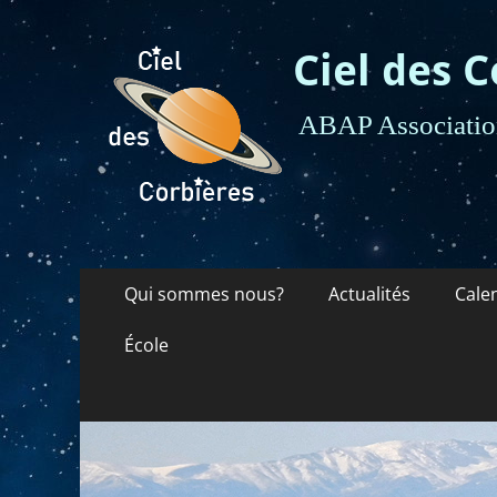
Ciel des C
ABAP Association
Menu
Aller
Qui sommes nous?
Actualités
Cale
au
principal
contenu
École