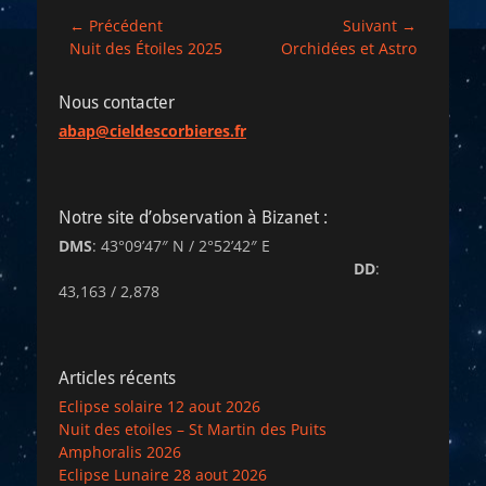
Navigation
← Précédent
Suivant →
Article
Article
Nuit des Étoiles 2025
Orchidées et Astro
de
précédent :
suivant :
l’article
Nous contacter
abap@cieldescorbieres.fr
Notre site d’observation à Bizanet :
DMS
: 43°09’47″ N / 2°52’42″ E
DD
:
43,163 / 2,878
Articles récents
Eclipse solaire 12 aout 2026
Nuit des etoiles – St Martin des Puits
Amphoralis 2026
Eclipse Lunaire 28 aout 2026