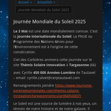
Accueil
»
Actualités
»
Journée Mondiale du Soleil 2025
Journée Mondiale du Soleil 2025
Le 3 Mai
est une date mondialement connue. C’est
la
journée internationale du Soleil
. Le PNUE ou
P
rogramme des
N
ations-
U
nies pour
l’
E
nvironnement est à l’origine de cette
consécration.
Ciel des Corbières animera cette journée sur le
site
Thémis Solaire Innovation
à
Targasonne
(66)
avec Cyrille
450 000 Années-Lumière
de Tautavel
– email: cyrille.calvet@cerptautavel.com
Renseignements joindre
https://www.tourisme-
pyreneesorientales.com/themis-solaire-
innovation/targasonne/pcular066fs0007r
Le Soleil est une source de lumière à nos yeux, un
témoin de notre histoire et de notre galaxie. Il