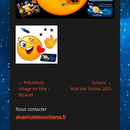
Navigation
← Précédent
Suivant →
Article
Article
Village en Fête –
Nuit des Étoiles 2025
de
précédent :
suivant :
Bizanet
l’article
Nous contacter
abap@cieldescorbieres.fr