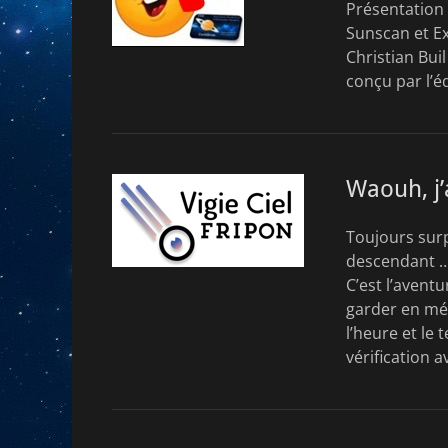
Présentation 
Sunscan et Ex
Christian Bui
conçu par l’é
Waouh, j’
Toujours surp
descendant ….
C’est l’avent
garder en mém
l’heure et le
vérification a