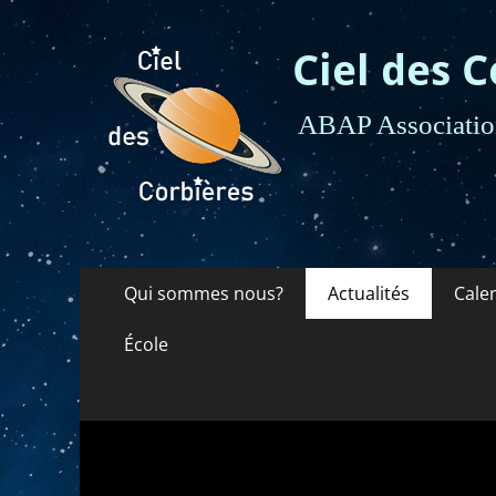
Ciel des C
ABAP Association
Menu
Aller
Qui sommes nous?
Actualités
Cale
au
principal
contenu
École