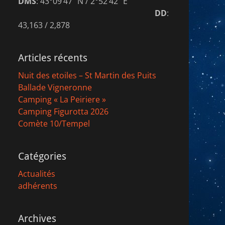
DMS
: 43°09’47″ N / 2°52’42″ E
DD
:
43,163 / 2,878
Articles récents
Nuit des etoiles – St Martin des Puits
Ballade Vigneronne
Camping « La Peiriere »
Camping Figurotta 2026
Comète 10/Tempel
Catégories
Actualités
adhérents
Archives