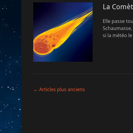
La Comèt
Elle passe to
Schaumasse, un
si la météo l
Navigation
←
Articles plus anciens
des
articles