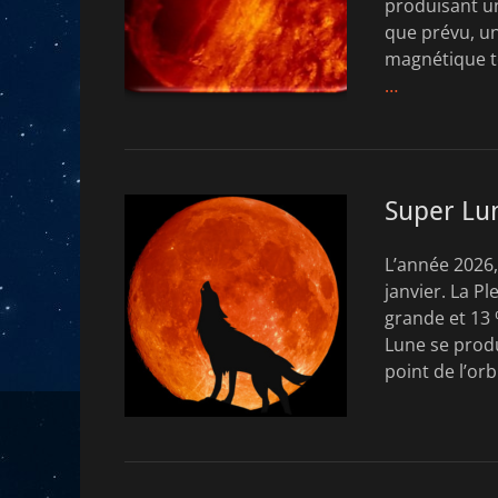
produisant un
que prévu, u
magnétique te
…
Super Lun
L’année 2026,
janvier. La P
grande et 13 
Lune se produ
point de l’orb