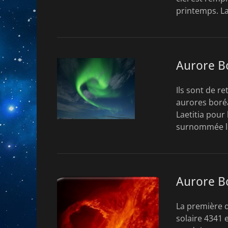
printemps. La
Aurore B
Ils sont de r
aurores boréa
Laetitia pour
surnommée le 
Aurore Bo
La première d
solaire 4341 