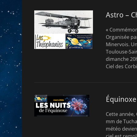
Astro – C
« Commémorat
Organisée par
Minervois. Un
Toulouse-Sai
dimanche 20h
Ciel des Corb
Équinoxe 
Cette année, 
mm de Tuchan
météo devient
ciel est rempl