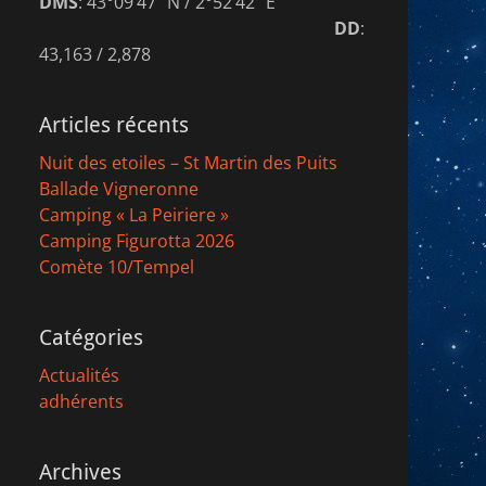
DMS
: 43°09’47″ N / 2°52’42″ E
DD
:
43,163 / 2,878
Articles récents
Nuit des etoiles – St Martin des Puits
Ballade Vigneronne
Camping « La Peiriere »
Camping Figurotta 2026
Comète 10/Tempel
Catégories
Actualités
adhérents
Archives