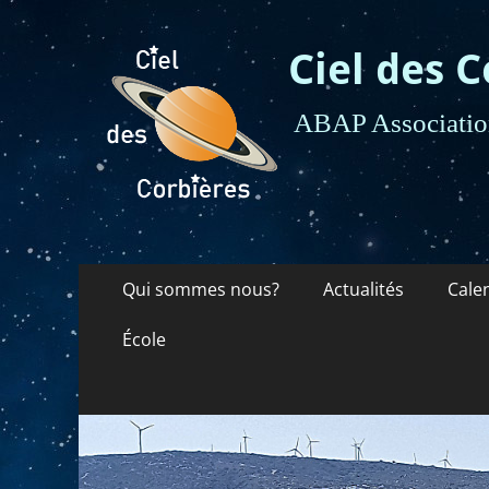
Ciel des C
ABAP Association
Menu
Aller
Qui sommes nous?
Actualités
Cale
au
principal
contenu
École