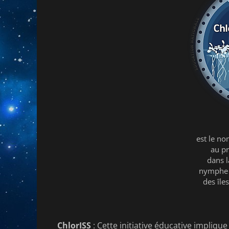
est le n
au pr
dans 
nymphe d
des île
ChlorISS
: Cette initiative éducative implique