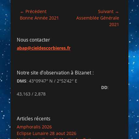
Navigation
← Précédent
Suivant →
Article
Article
Bonne Année 2021
Assemblée Générale
de
précédent :
suivant :
2021
l’article
Nous contacter
abap@cieldescorbieres.fr
Notre site d’observation à Bizanet :
DMS
: 43°09’47″ N / 2°52’42″ E
DD
:
43,163 / 2,878
Articles récents
Amphoralis 2026
Eclipse Lunaire 28 aout 2026