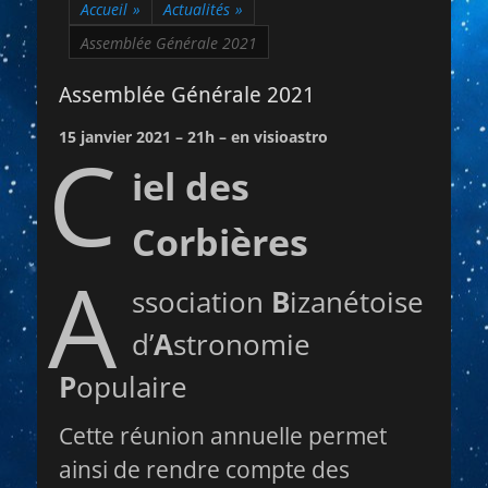
Accueil
»
Actualités
»
Assemblée Générale 2021
Assemblée Générale 2021
15 janvier 2021 – 21h
– en visioastro
C
iel des
Corbières
A
ssociation
B
izanétoise
d’
A
stronomie
P
opulaire
Cette réunion annuelle permet
ainsi de rendre compte des