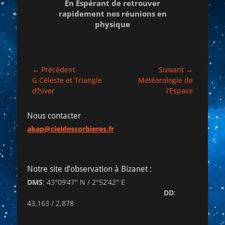
En Espérant de retrouver
rapidement nos réunions en
physique
Navigation
← Précédent
Suivant →
Article
Article
G Céleste et Triangle
Météorologie de
de
précédent :
suivant :
d’hiver
l’Espace
l’article
Nous contacter
abap@cieldescorbieres.fr
Notre site d’observation à Bizanet :
DMS
: 43°09’47″ N / 2°52’42″ E
DD
:
43,163 / 2,878