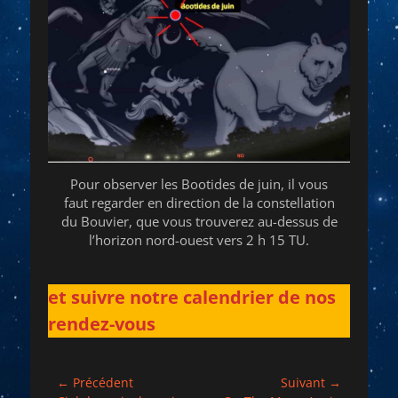
Pour observer les Bootides de juin, il vous
faut regarder en direction de la constellation
du Bouvier, que vous trouverez au-dessus de
l’horizon nord-ouest vers 2 h 15 TU.
et suivre notre calendrier de nos
rendez-vous
Navigation
← Précédent
Suivant →