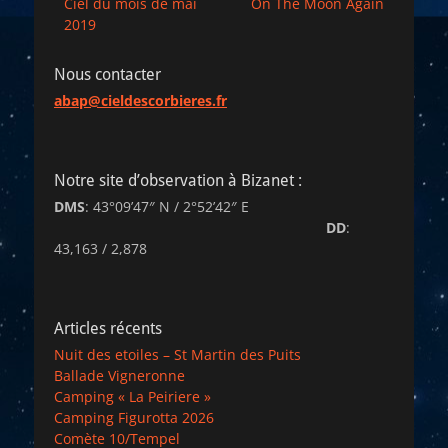
Article
Article
Ciel du mois de mai
On The Moon Again
de
précédent :
suivant :
2019
l’article
Nous contacter
abap@cieldescorbieres.fr
Notre site d’observation à Bizanet :
DMS
: 43°09’47″ N / 2°52’42″ E
DD
:
43,163 / 2,878
Articles récents
Nuit des etoiles – St Martin des Puits
Ballade Vigneronne
Camping « La Peiriere »
Camping Figurotta 2026
Comète 10/Tempel