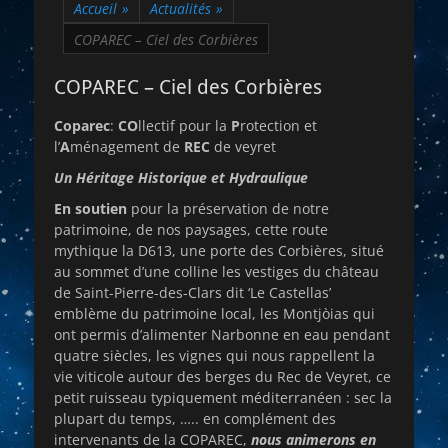
Accueil
»
Actualités
»
COPAREC – Ciel des Corbières
COPAREC – Ciel des Corbières
Coparec
:
CO
llectif pour la
P
rotection et
l’
A
ménagement de
REC
de veyret
Un Héritage Historique et Hydraulique
En soutien
pour la préservation de notre
patrimoine, de nos paysages, cette route
mythique la D613, une porte des Corbières, situé
au sommet d’une colline les vestiges du château
de Saint-Pierre-des-Clars dit ‘Le Castellas’
emblème du patrimoine local, les Montjòias qui
ont permis d’alimenter Narbonne en eau pendant
quatre siècles, les vignes qui nous rappellent la
vie viticole autour des berges du Rec de Veyret, ce
petit ruisseau typiquement méditerranéen : sec la
plupart du temps, ….. en complément des
intervenants de la COPAREC,
nous animerons en