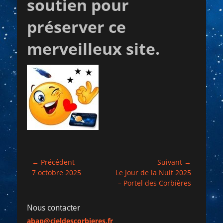
soutien pour
préserver ce
merveilleux site.
Navigation
← Précédent
Suivant →
Article
Article
7 octobre 2025
Le Jour de la Nuit 2025
de
précédent :
suivant :
– Portel des Corbières
l’article
Nous contacter
abap@cieldescorbieres.fr