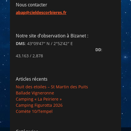
Nous contacter
abap@cieldescorbieres.fr
Notre site d’observation à Bizanet :
DMS
: 43°09’47″ N / 2°52’42″ E
DD
:
43,163 / 2,878
Articles récents
Nuit des etoiles – St Martin des Puits
Ballade Vigneronne
Camping « La Peiriere »
Camping Figurotta 2026
Comète 10/Tempel