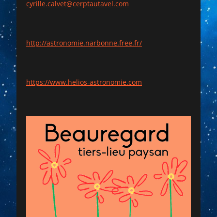
cyrille.calvet@cerptautavel.com
http://astronomie.narbonne.free.fr/
https://www.helios-astronomie.com