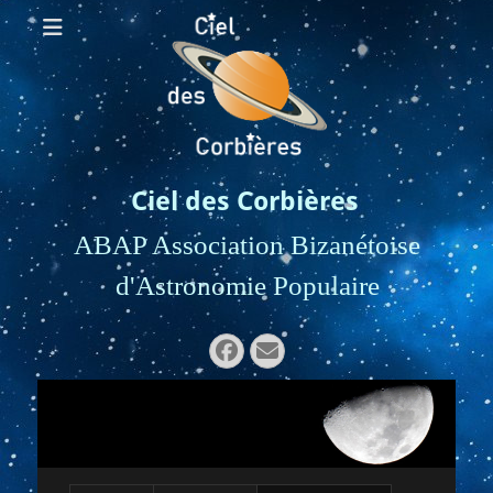
Ciel des Corbières
ABAP Association Bizanétoise
d'Astronomie Populaire
Rechercher :
Facebook
E-
mail