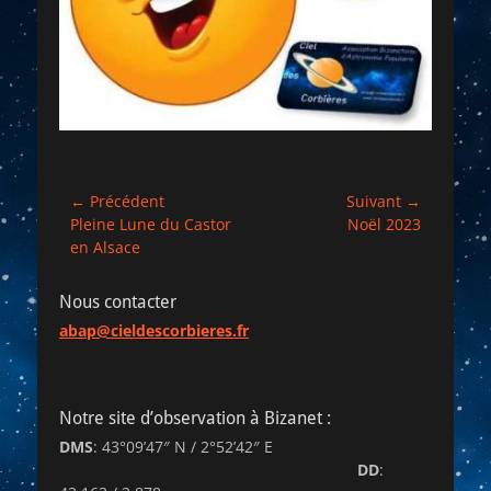
Navigation
← Précédent
Suivant →
Article
Article
Pleine Lune du Castor
Noël 2023
de
précédent :
suivant :
en Alsace
l’article
Nous contacter
abap@cieldescorbieres.fr
Notre site d’observation à Bizanet :
DMS
: 43°09’47″ N / 2°52’42″ E
DD
: