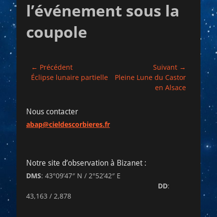
l’événement sous la
coupole
Navigation
← Précédent
Suivant →
Article
Article
Éclipse lunaire partielle
Pleine Lune du Castor
de
précédent :
suivant :
en Alsace
l’article
Nous contacter
abap@cieldescorbieres.fr
Notre site d’observation à Bizanet :
DMS
: 43°09’47″ N / 2°52’42″ E
DD
:
43,163 / 2,878