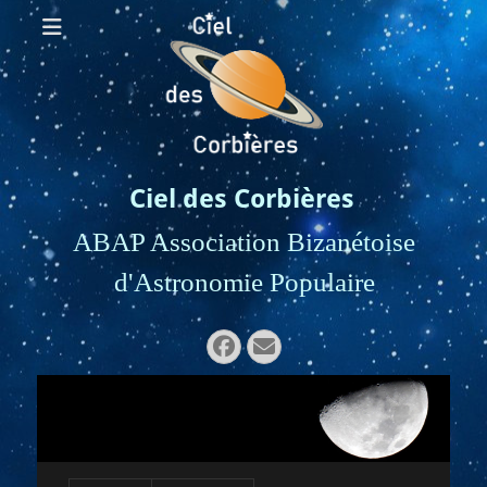
Ciel des Corbières
ABAP Association Bizanétoise
d'Astronomie Populaire
Rechercher :
Facebook
E-
mail