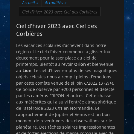
Accueil
»
Actualités
»
Ciel d’hiver 2023 avec Ciel des Corbières
Ciel d’hiver 2023 avec Ciel des
Corbières
Les vacances scolaires s’achèvent dans notre
région et le ciel d’hiver commence à glisser tout
doucement pour laisser place au ciel de
printemps. Bientôt au revoir
Orion
et bienvenue
au
Lion
. Le ciel d’hiver en plus de ses magnifiques
objets célestes nous a rempli pleins d’émotions
par cette comète venue de si loin
C
/2022
E3
(
ZTF
).
Ce bolide observé par +200 personnes et détecté
par les caméras FRIPON et autres. Cette chasse
aux météorites qui a suivi l’entrée atmosphérique
de l’astéroïde 2023 CX1 en Normandie. Le
rapprochement de Jupiter et Vénus est un bon
moment de revenir vers des observations sur le
planétaire. Des tâches solaires impressionnantes
et de fortes éjections de masse coronale avec de