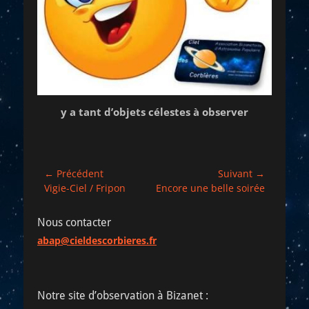
y a tant d’objets célestes à observer
Navigation
← Précédent
Suivant →
Article
Article
Vigie-Ciel / Fripon
Encore une belle soirée
de
précédent :
suivant :
l’article
Nous contacter
abap@cieldescorbieres.fr
Notre site d’observation à Bizanet :