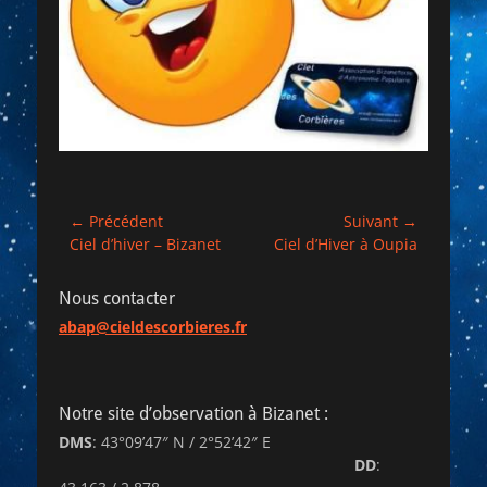
Navigation
← Précédent
Suivant →
Article
Article
Ciel d’hiver – Bizanet
Ciel d’Hiver à Oupia
de
précédent :
suivant :
l’article
Nous contacter
abap@cieldescorbieres.fr
Notre site d’observation à Bizanet :
DMS
: 43°09’47″ N / 2°52’42″ E
DD
: