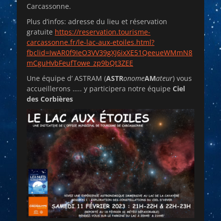
Carcassonne.
Plus d’infos: adresse du lieu et réservation
gratuite
https://reservation.tourisme-
carcassonne.fr/le-lac-aux-etoiles.html?
fbclid=IwAR0f9IeO3VV39gXJ6ixXE51QeeueWMmN8
mCguHvbFeufTowe_zp9bQt3ZEE
Une équipe d’ ASTRAM (
ASTR
o
nome
AM
ateur
) vous
accueillerons ….. y participera notre équipe
Ciel
des Corbières