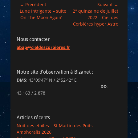
Navigation
← Précédent
Suivant →
Article
Article
Lune Intrigante – suite
2° quinzaine de Juillet
de
précédent :
suivant :
‘On The Moon Again’
2022 – Ciel des
l’article
Corbières hyper Astro
Nous contacter
abap@cieldescorbieres.fr
Notre site d’observation à Bizanet :
DMS
: 43°09’47″ N / 2°52’42″ E
DD
:
43,163 / 2,878
Articles récents
Nuit des etoiles – St Martin des Puits
Amphoralis 2026