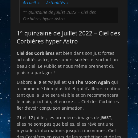
Accueil
»
Actualités
»
1° quinzaine de Juillet 2022 – Ciel des
Corbières hyper Astro
1° quinzaine de Juillet 2022 – Ciel des
Corbières hyper Astro
Ciel des Corbières
est bien dans son jus: fortes
actualités astro, des supers soirées et surtout un
beau ciel. Le Public et nous même prennent du
plaisir à partager !
D’abord
8
,
9
et
10
juillet:
On The Moon Again
qui
a commencé bien plus tôt et qui d’ailleurs continu
tant que la lune sera visible et on recommencera
le mois prochain, et encore ….. Ciel des Corbières
fier d’avoir conçu son animation.
11
et
12
juillet, les premières images de
JWST
,
elles ne sont pas que belles, elles révèlent une
myriade d’informations jusqu’ici inconnues. Ciel
des Corbières en cours de les synthétiser et de les