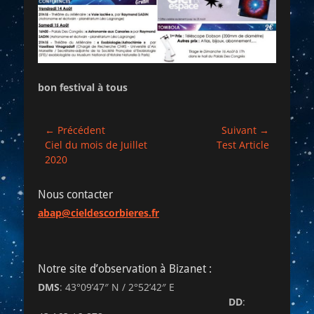
bon festival à tous
Navigation
← Précédent
Suivant →
Article
Article
Ciel du mois de Juillet
Test Article
de
précédent :
suivant :
2020
l’article
Nous contacter
abap@cieldescorbieres.fr
Notre site d’observation à Bizanet :
DMS
: 43°09’47″ N / 2°52’42″ E
DD
: