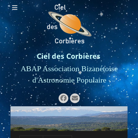
Ciel des Corbières
ABAP Association Bizanétoise
d'Astronomie Populaire
Rechercher :
Facebook
E-
mail