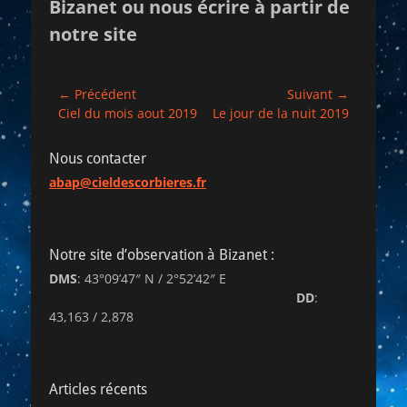
Bizanet ou nous écrire à partir de
notre site
Navigation
← Précédent
Suivant →
Article
Article
Ciel du mois aout 2019
Le jour de la nuit 2019
de
précédent :
suivant :
l’article
Nous contacter
abap@cieldescorbieres.fr
Notre site d’observation à Bizanet :
DMS
: 43°09’47″ N / 2°52’42″ E
DD
:
43,163 / 2,878
Articles récents