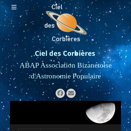
Ciel des Corbières
ABAP Association Bizanétoise
d'Astronomie Populaire
Rechercher :
Facebook
E-
mail