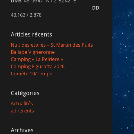
DMS
: 43°09’47″ N / 2°52’42″ E
DD
:
43,163 / 2,878
Articles récents
Nuit des etoiles – St Martin des Puits
Ballade Vigneronne
Camping « La Peiriere »
Camping Figurotta 2026
Comète 10/Tempel
Catégories
Actualités
adhérents
Archives