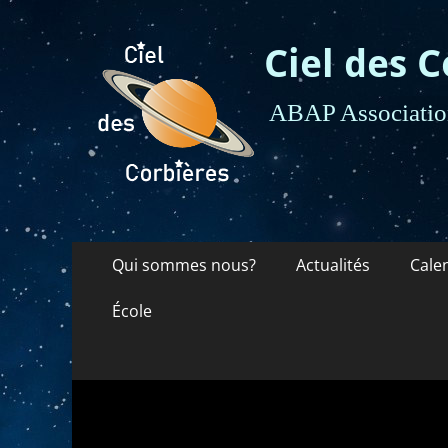
Ciel des C
ABAP Association
Menu
Aller
Qui sommes nous?
Actualités
Cale
au
principal
contenu
École