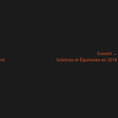
Suivant →
Article
ont
Solstices et Équinoxes en 2018
suivant :